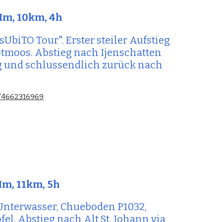
Hm, 10km, 4h
sUbiTO Tour". E
rster steiler Aufstieg 
moos. Abstieg nach Ijenschatten 
 und schlussendlich zurück nach 
s/4662316969
0Hm, 11km, 5h
. Unterwasser, Chueboden P1032, 
fel. Abstieg nach Alt St. Johann via 