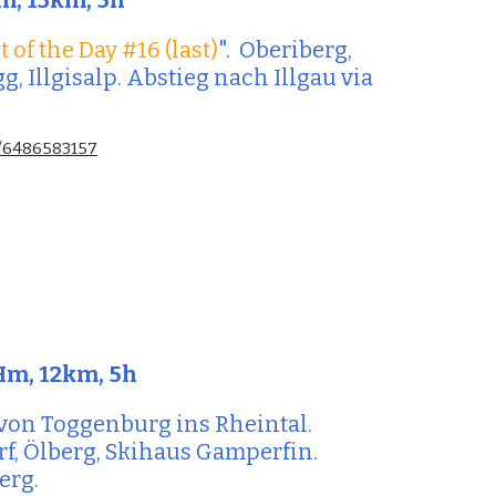
Hm, 13km, 5h
t of the Day 
#
1
6 (last)
".  
Oberiberg, 
, Illgisalp
. Abstieg nach 
Illgau
 via 
s/6486583157
Hm, 12km, 5h
von Toggenburg ins Rheintal. 
, Ölberg, Skihaus Gamperfin. 
erg.