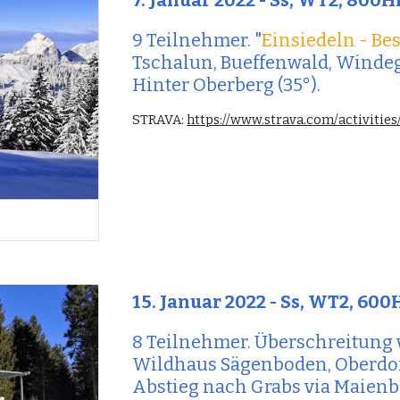
7. Januar 2022 - Ss, WT2, 800
9 Teilnehmer. "
Einsiedeln - Bes
Tschalun, Bueffenwald, Windegg
Hinter Oberberg (35°)
.
STRAVA: 
https://www.strava.com/activitie
15
. Januar 2022 - 
Ss, WT2, 600
8 Teilnehmer. Überschreitung 
Wildhaus Sägenboden, Oberdorf
Abstieg nach Grabs via Maienb