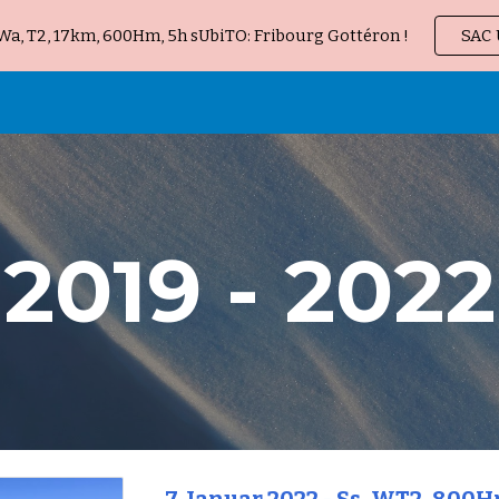
 Wa, T2, 17km, 600Hm, 5h sUbiTO: Fribourg Gottéron !
SAC 
ip to main content
Skip to navigat
2019 - 2022