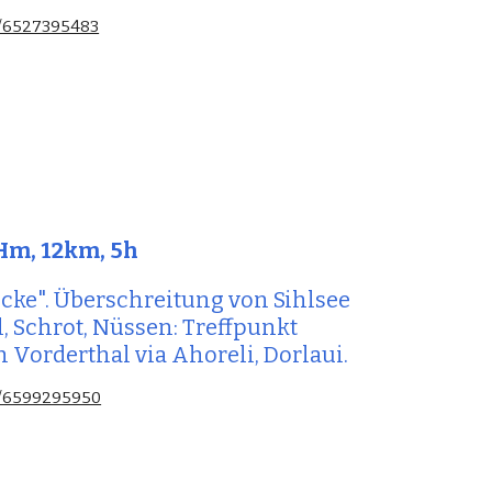
es/6527395483
m, 12km, 5h
cke". Überschreitung von 
Sihlsee 
, Schrot, Nüssen: 
Treffpunkt 
ch Vorde
rthal via Ahoreli, Dorlaui.
es/6599295950