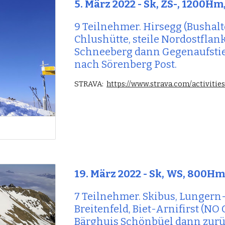
5
. 
März
 2022 - 
Sk
, 
ZS-
, 
12
00Hm
9 Teilnehmer. Hirsegg (Bushalte
Chlushütte, steile Nordostflank
Schneeberg dann Gegenaufstie
nach Sörenberg Post.
STRAVA:
https://www.strava.com/activiti
19
. März 2022 - Sk, WS, 
80
0H
7 Teilnehmer. Skibus, Lungern-
Breitenfeld, Biet-Arnifirst (NO 
Bärghuis Schönbüel dann zurü