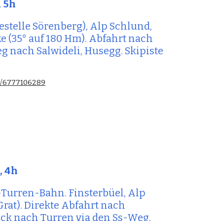
, 5
h
stelle Sörenberg), Alp Schlund, 
e (35° auf 180 Hm). Abfahrt nach 
g nach 
Salwideli
, Husegg. Skipiste 
es/6777106289
m
, 4
h
Turren-Bahn. Finsterbüel, Alp 
Grat). Direkte Abfahrt nach 
ck nach Turren via den Ss-Weg.