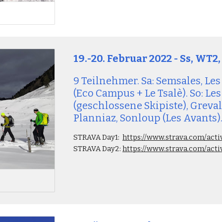
19
.-20. 
Februar
 2022 - Ss, WT2
9 Teilnehmer. Sa: Semsales, Les
(Eco Campus + Le Tsalè). So: Les
(geschlossene Skipiste), Grevall
Planniaz, Sonloup (Les Avants)
STRAVA Day1:
https://www.strava.com/act
STRAVA Day2: 
https://www.strava.com/acti