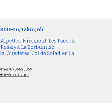
, 800Hm, 
12km, 6
h
 Alpettes, Niremont, Les Paccots 
 Rosalys, La Borbuintse 
a, Guedères, Col de Soladier, La 
.
ivities/6706823869
vities/6711112863