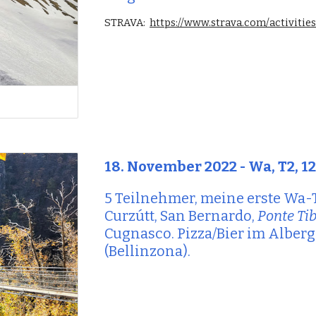
STRAVA:
https://www.strava.com/activiti
18
. 
November
 2022 - 
Wa
, 
T2
, 1
5
 Teilnehmer, 
m
eine erste Wa-
Curzútt, San Bernardo, 
Ponte Ti
Cugnasco. Pizza/Bier im Alberg
(Bellinzona).