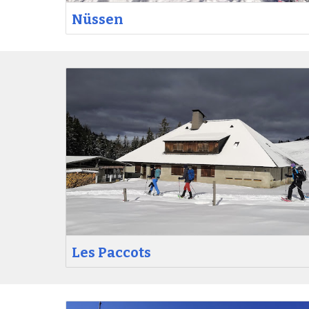
Nüssen
Les Paccots