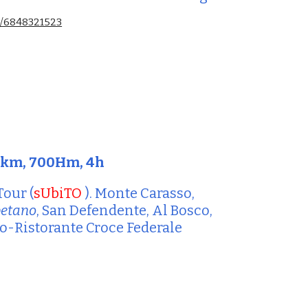
es/6848321523
2km, 
7
00Hm, 4h
Tour (
sUbiTO 
)
. Monte Carasso, 
betano
, San Defendente, Al Bosco, 
o-Ristorante Croce Federale 