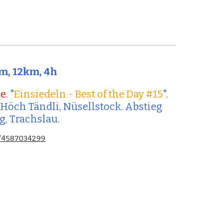
Hm, 12km, 4h
pe
. "
Einsiedeln - Best of the Day 
#
1
5
".  
Höch Tändli, Nüsellstock. Abstieg 
g, Trachslau.
es/4587034299