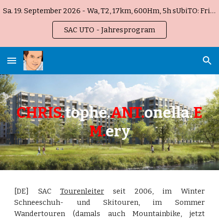
Sa. 19. September 2026 - Wa, T2, 17km, 600Hm, 5h sUbiTO: Fribourg Gottéron !
Skip to main content
Skip to navigation
SAC UTO - Jahresprogram
CHRIS.
tophe.
ANT.
onella.
E
M.
ery
[DE] SAC
Tourenleiter
seit 2006, im Winter
Schneeschuh- und Skitouren, im Sommer
Wandertouren (damals auch Mountainbike, jetzt