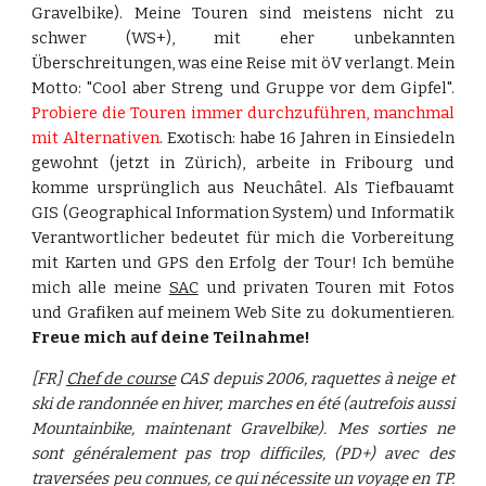
Gravelbike). Meine Touren sind meistens nicht zu
schwer (WS+), mit eher unbekannten
Überschreitungen, was eine Reise mit öV verlangt. Mein
Motto: "Cool aber Streng und Gruppe vor dem Gipfel".
Probiere die Touren immer durchzuführen, manchmal
mit Alternativen
. Exotisch: habe 16 Jahren in Einsiedeln
gewohnt (jetzt in Zürich), arbeite in Fribourg und
komme ursprünglich aus Neuchâtel. Als Tiefbauamt
GIS (Geographical Information System) und Informatik
Verantwortlicher bedeutet für mich die Vorbereitung
mit Karten und GPS den Erfolg der Tour! Ich bemühe
mich alle meine
SAC
und privaten Touren mit Fotos
und Grafiken auf meinem Web Site zu dokumentieren.
Freue mich auf deine Teilnahme!
[FR]
Chef de course
CAS depuis 2006, raquettes à neige et
ski de randonnée en hiver, marches en été (autrefois aussi
Mountainbike, maintenant Gravelbike). Mes sorties ne
sont généralement pas trop difficiles, (PD+) avec des
traversées peu connues, ce qui nécessite un voyage en TP.