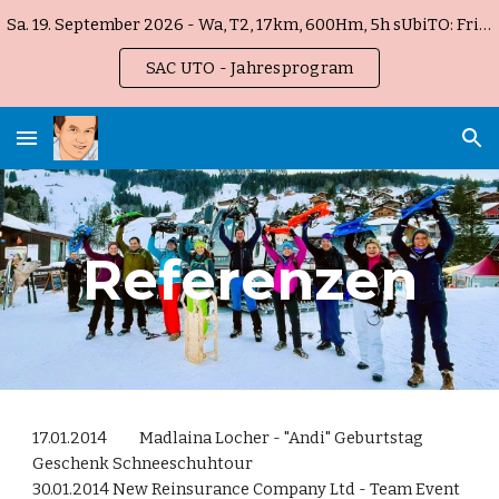
Sa. 19. September 2026 - Wa, T2, 17km, 600Hm, 5h sUbiTO: Fribourg Gottéron !
Skip to main content
Skip to navigation
SAC UTO - Jahresprogram
Referenzen
17.01.2014
Madlaina Locher - "Andi" Geburtstag
Geschenk Schneeschuhtour
30.01.2014
New Reinsurance Company Ltd - Team Event