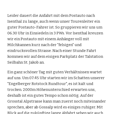
Leider dauert die Anfahrt mit dem Postauto nach 
Isenthal zu lange, auch wenn unser Tourenleiter ein 
guter Postauto-Fahrer ist. So gruppieren wir uns um 
06.30 Uhr in Einsiedeln in 3 PWs. Vor Isenthal kreuzen 
wir ein Postauto mit einem Anhänger voll mit 
Milchkannen kurz nach der "felsigen" und 
eindrucksvollen Strasse. Nach einer Stunde Fahrt 
kommen wir auf dem eisigen Parkplatz der Talstation 
Seilbahn St. Jakob an.
Ein ganz schöner Tag mit guten Verhältnissen wartet 
auf uns. Um 07.45 Uhr starten wir im Schatten unserer 
"Engelberger Rotstock Rundtour", es ist kalt und 
trocken. 2000m Höhenunterschied erwarten uns, 
deshalb ist ein gutes Tempo schon nötig. Auf der 
Grosstal Alpstrasse kann man zuerst noch miteinander 
sprechen, aber ab Gossalp wird es einiges ruhiger. Mit 
Blick auf die zukünftige lange Abfahrt sehen wir auch 