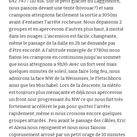
642'747 / 110'816. Sur le petit glacier du Lagginhorn, 
nous passons devant une tente (bivouac?) et sans 
crampons atteignons facilement la sortie a 3050m 
avant d'entamer l'arrête rocheuse. Nous dépassons 2 
groupes et en apercevons d'autres plus haut, à moitié 
dans les nuages. L'ascension est facile, changeante, 
même le passage de la dalle en 2b ne demande pas 
d'être encordé. A l'altitude enneigée de 3780m nous 
fixons les crampons en continuons jusqu'au sommet 
que nous atteignons a 9h30. Avec un fort vent mais 
quelques minutes de soleil, sans faire long feu, nous 
admirons la face NW de la Weissmies, le Fletschhorn 
ainsi que les Mischabel. Lors de la descente, la météo 
est toujours plus menaçante et déjà nous apercevons 
un front noir progressant du NW ce qui nous fait très 
fortement accélérer le pas pour quitter l'arrête 
rapidement, même si nous croisons encore quelques 
groupes attardés . Peu avant le passage des câbles, Eric 
et Alena nous rejoignent et nous nous faisons 
copieusement arrosé par un petit orage de 10 minutes 