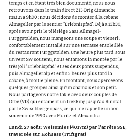
temps et en étant très bien documenté, nous nous 
retrouvons dans le train direct ZH-Brig dimanche 
matin a 9h00 ; nous décidons de monter à la cabane 
Almageller par le sentier "Erlebnispfad". Déjà a 13h30, 
après avoir pris le télésiège Saas Allmagel-
Furggstalden, nous mangeons une soupe et vienerli 
confortablement installé sur une terrasse ensoleillée 
du restaurant Furggstalden. Une heure plus tard, sous 
un vent SW soutenu, nous entamons la montée par le 
très joli "Erlebnispfad" et ses deux ponts suspendus, 
puis Almagelleralp et enfin 3 heures plus tard la 
cabane, à moitie pleine. En montant, nous apercevons 
quelques groupes ainsi qu'un chamois et son petit. 
Nous partageons notre table avec deux couples de 
Orbe (VD) qui entament un trekking jusqu'au Binntal 
par le Zwischbergenpass, ce qui me rappelle un bon 
souvenir de 1990 avec Moritz et Alexandra.
Lundi 27 août: Weissmies (4017m) par l'arrête SSE, 
traversée sur Hohsass (Triftgrat)