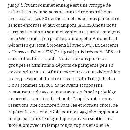
jusqu'à l'avant sommet enneigé est une varappe de 
difficulté moyenne, sans besoin d'être encordé mais 
avec casque. Les 50 derniers mètres aériens par contre, 
se font encordés et aux crampons. A 10h30, nous nous 
serrons la main au sommet venteux et parfois nuageux 
de la Weissmies; j'en profite pour appeler Antonella et 
Sébastien qui sont à Modena (I) avec 30°C... La descente 
a Hohsaas d'abord SW (Triftgrat) puis très raide NW est 
sans difficulté et rapide. Nous croisons plusieurs 
groupes et admirons 2 départs de parapente peu en 
dessous du P3813. La fin du parcours est un slalom bien 
tracé, presque plat, entre crevasses du Triftgletscher. 
Nous sommes a 13h00 au nouveau et moderne 
restaurant Hohsaas ou nous avons même le privilège 
de prendre une douche chaude. L' après-midi, nous 
réservons une chambre à Saas Fee et Markus choisi de 
repérer le sentier et câble pour le Lagginhorn; quant a 
moi, je parcours le magnifique nouveau sentier des 
18x4000m avec un temps toujours plus ensoleillé ; 